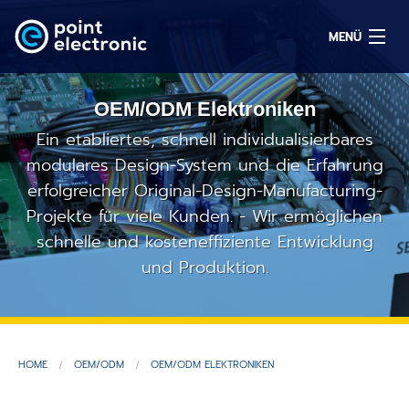
MENÜ
OEM/ODM Elektroniken
Suchen
Ein etabliertes, schnell individualisierbares
modulares Design-System und die Erfahrung
erfolgreicher Original-Design-Manufacturing-
EN
Projekte für viele Kunden. - Wir ermöglichen
schnelle und kosteneffiziente Entwicklung
Lösungen
und Produktion.
Produkte
OEM/ODM
HOME
OEM/ODM
OEM/ODM ELEKTRONIKEN
Service