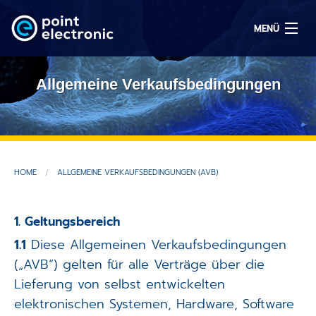
MENÜ
Allgemeine Verkaufsbedingungen
Suchen
EN
HOME
ALLGEMEINE VERKAUFSBEDINGUNGEN (AVB)
Lösungen
1. Geltungsbereich
Produkte
1.1
Diese Allgemeinen Verkaufsbedingungen
OEM/ODM
(„AVB“) gelten für alle Verträge über die
Lieferung von selbst entwickelten
Service
elektronischen Systemen, Hardware, Software