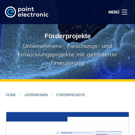
MENÜ
Förderprojekte
Suchen
Unternehmens-, Forschungs- und
Entwicklungsprojekte mit geförderter
Finanzierung
EN
Lösungen
Produkte
HOME
UNTERNEHMEN
FÖRDERPROJEKTE
OEM/ODM
Service