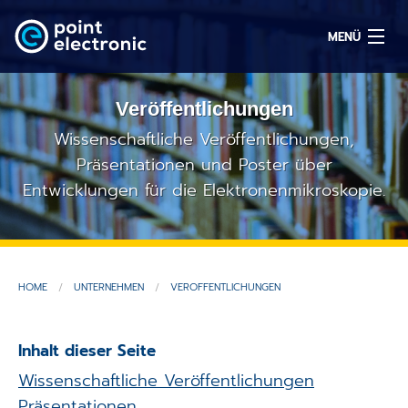
MENÜ
Veröffentlichungen
Suchen
Wissenschaftliche Veröffentlichungen,
Präsentationen und Poster über
Entwicklungen für die Elektronenmikroskopie.
EN
Lösungen
Produkte
HOME
UNTERNEHMEN
VERÖFFENT­LICHUNGEN
OEM/ODM
Inhalt dieser Seite
Service
Wissenschaftliche Veröffentlichungen
Präsentationen