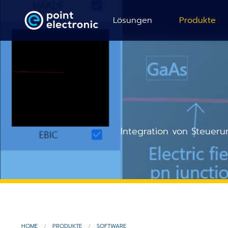
Lösungen
Produkte
REM Modernisierung
Verstärker
TEM Modernisierung
Detektoren
REM Elektrische Analyse
Referenzpr
Integration von Steueru
TEM Elektrische Analyse
Probenhalte
Elektrische Fehleranalyse
Magnetfeld
BSE Bildaufnahme
Puls-Digitali
Topographische Analyse
Control Pan
HOME
PRODUKTE
SOFTWARE