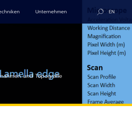
echniken
Unternehmen
EN
D Kalibrierung
Über uns
e
SE Topografie
Kontakt / Vertriebspartner
lectron Counting
In-Situ Microscopy Alliance
aufnahmen und Topografie
BAC
Board of Advisors
CI
Verantwortung und Zusammenarbeit
BIRCh
Aktuelles
BIC
Veröffent­lichungen