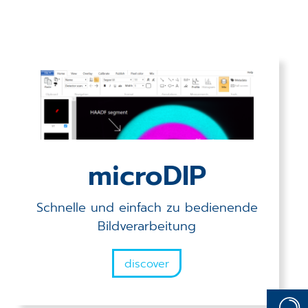
Veranstaltungen
Karriere
Downloads
Förderprojekte
microDIP
Login
Schnelle und einfach zu bedienende
Bildverarbeitung
discover