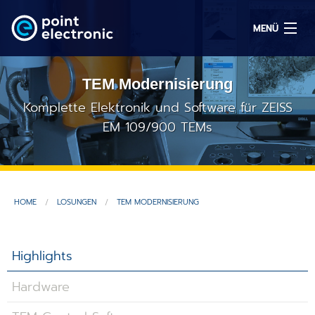
MENÜ
TEM Modernisierung
Suchen
Komplette Elektronik und Software für ZEISS
EM 109/900 TEMs
EN
Lösungen
HOME
LÖSUNGEN
TEM MODERNISIERUNG
Produkte
Highlights
OEM/ODM
Hardware
Service