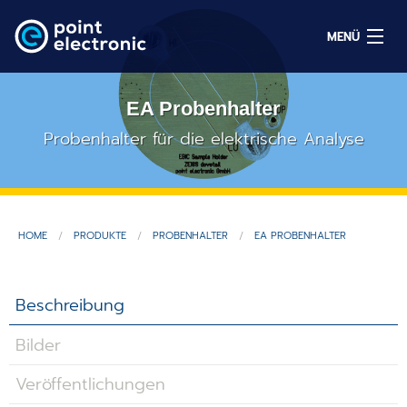
MENÜ
EA Probenhalter
Suchen
Probenhalter für die elektrische Analyse
EN
HOME
PRODUKTE
PROBENHALTER
EA PROBENHALTER
Lösungen
Produkte
Beschreibung
OEM/ODM
Bilder
Service
Veröffentlichungen