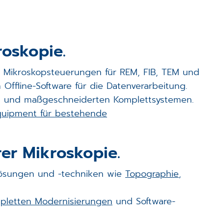
Veranstaltungen
Karriere
roskopie.
Downloads
nd Mikroskopsteuerungen für REM, FIB, TEM und
Offline-Software für die Datenverarbeitung.
Förderprojekte
en und maßgeschneiderten Komplettsystemen.
quipment für bestehende
Login
rer Mikroskopie.
oplösungen und -techniken wie
Topographie
,
pletten Modernisierungen
und Software-