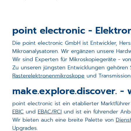
3D Kalibrier Kit
Controller
STEM Counting
Software
point electronic - Elektr
Digitale Signal­verarbeitung
Die point electronic GmbH ist Entwickler, He
Mikroanalysatoren. Wir ergänzen unsere Hardwa
Magnetfelddämpfung (Spicer
Wir sind Experten für Mikroskopiegeräte - v
Zu unseren jüngsten Entwicklungen gehören S
Detektoren (Bruker)
Rasterelektronenmikroskope
und Transmission
make.explore.discover. - 
Kunden-spezifische Elektron
point electronic ist ein etablierter Marktfüh
EBIC
und
EBAC/RCI
und ist ein führender Anb
Wir bieten auch eine breite Palette von
Diens
Upgrades.