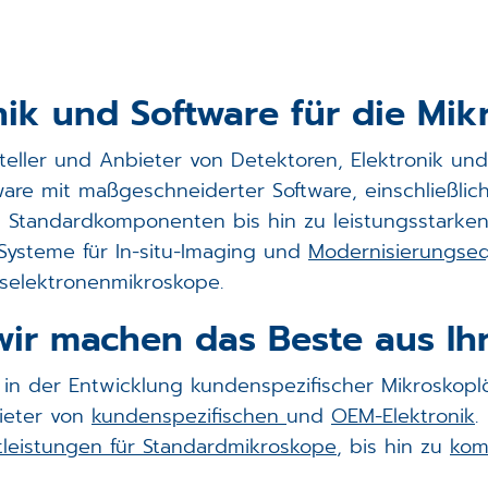
SC28 Spicer Consulting Magnetfeld­Überwachung
Joystick Panel
REVOLON TEM Scan Controller
onik und Software für die Mik
Trackball Panel
DISS6 REM Scan Controller
DISS6
rsteller und Anbieter von Detektoren, Elektronik u
Stage Controller
SampleNav
re mit maßgeschneiderter Software, einschließlich 
 Consulting)
on Standardkomponenten bis hin zu leistungsstark
Vakuum Controller
microDIP
ysteme für In-situ-Imaging und
Modernisierungse
External Trigger Interface (ETI)
microCal
selektronenmikroskope.
wir machen das Beste aus Ih
iken
EFA Controller
microShape
rer in der Entwicklung kundenspezifischer Mikrosk
TEM Scan Controller - redirect
ieter von
kundenspezifischen
und
OEM-Elektronik
.
tleistungen für Standardmikroskope
, bis hin zu
kom