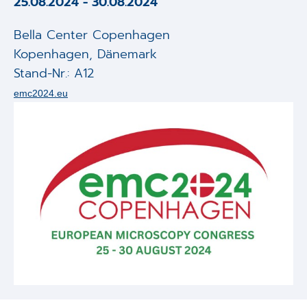
25.08.2024
-
30.08.2024
Applikationen
Bella Center Copenhagen
Techniken
Kopenhagen
,
Dänemark
Stand-Nr.: A12
Unternehmen
emc2024.eu