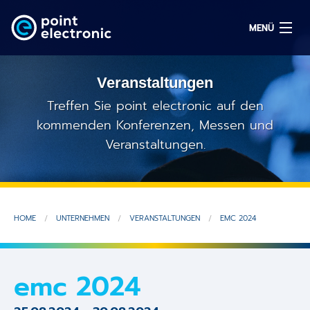
MENÜ
Veranstaltungen
Suchen
Treffen Sie point electronic auf den
kommenden Konferenzen, Messen und
Veranstaltungen.
EN
Lösungen
Produkte
HOME
UNTERNEHMEN
VERANSTALTUNGEN
EMC 2024
OEM/ODM
emc 2024
Service