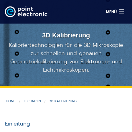
MENÜ
3D Kalibrierung
Suchen
Kalibriertechnologien für die 3D Mikroskopie
zur schnellen und genauen
Geometriekalibrierung von Elektronen- und
EN
Lichtmikroskopen.
Lösungen
Produkte
HOME
TECHNIKEN
3D KALIBRIERUNG
OEM/ODM
Service
Einleitung