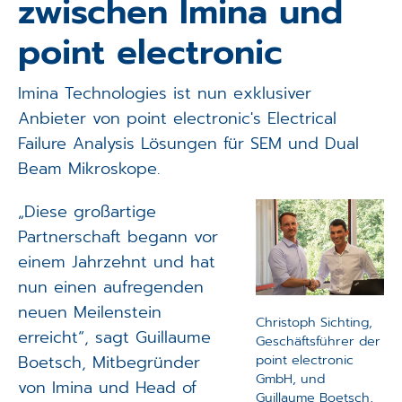
zwischen Imina und
Applikationen
point electronic
Techniken
Imina Technologies ist nun exklusiver
Unternehmen
Anbieter von point electronic's Electrical
Failure Analysis Lösungen für SEM und Dual
Beam Mikroskope.
„Diese großartige
Partnerschaft begann vor
einem Jahrzehnt und hat
nun einen aufregenden
neuen Meilenstein
Christoph Sichting,
erreicht“, sagt Guillaume
Geschäftsführer der
Boetsch, Mitbegründer
point electronic
GmbH, und
von Imina und Head of
Guillaume Boetsch,