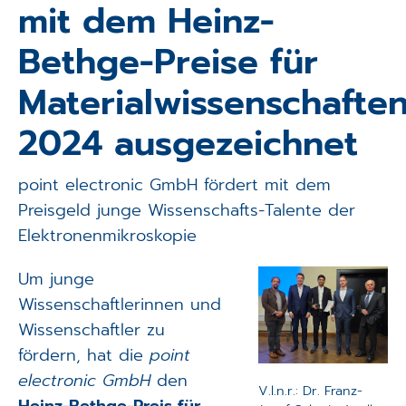
mit dem Heinz-
Applikationen
Bethge-Preise für
Techniken
Materialwissenschafte
Unternehmen
2024 ausgezeichnet
point electronic GmbH fördert mit dem
Preisgeld junge Wissenschafts-Talente der
Elektronenmikroskopie
Um junge
Wissenschaftlerinnen und
Wissenschaftler zu
fördern, hat die
point
electronic GmbH
den
V.l.n.r.: Dr. Franz-
Heinz-Bethge-Preis für