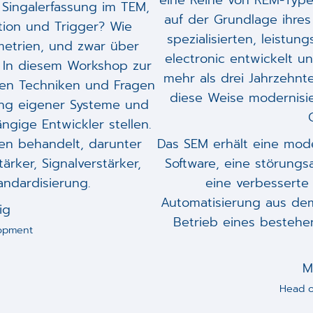
eine Reihe von REM-Typen
Singalerfassung im TEM,
auf der Grundlage ihres
tion und Trigger? Wie
spezialisierten, leistu
metrien, und zwar über
electronic entwickelt u
 In diesem Workshop zur
mehr als drei Jahrzehnt
en Techniken und Fragen
diese Weise modernisie
lung eigener Systeme und
gige Entwickler stellen.
n behandelt, darunter
Das SEM erhält eine mode
rker, Signalverstärker,
Software, eine störungs
andardisierung.
eine verbesserte
Automatisierung aus dem
ig
Betrieb eines bestehe
lopment
M
Head o