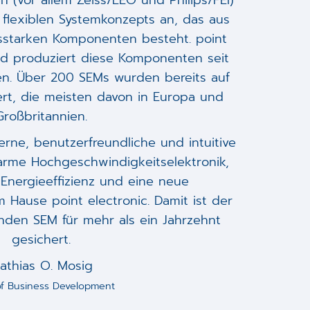
 (vor allem Zeiss/LEO und Philips/FEI)
 flexiblen Systemkonzepts an, das aus
ngsstarken Komponenten besteht. point
nd produziert diese Komponenten seit
en. Über 200 SEMs wurden bereits auf
rt, die meisten davon in Europa und
Großbritannien.
rne, benutzerfreundliche und intuitive
arme Hochgeschwindigkeitselektronik,
 Energieeffizienz und eine neue
 Hause point electronic. Damit ist der
nden SEM für mehr als ein Jahrzehnt
gesichert.
athias O. Mosig
f Business Development