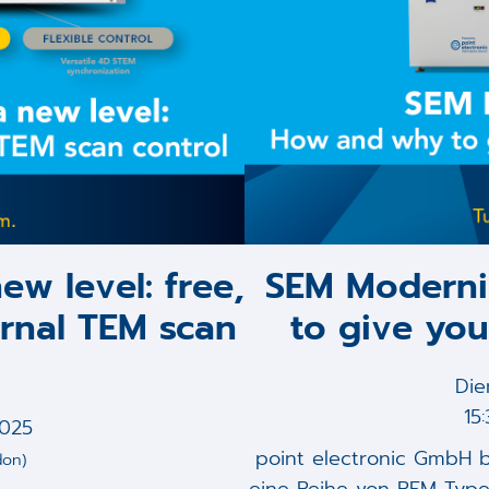
ew level: free,
SEM Moderni
ernal TEM scan
to give you
Die
15
2025
point electronic GmbH b
don)