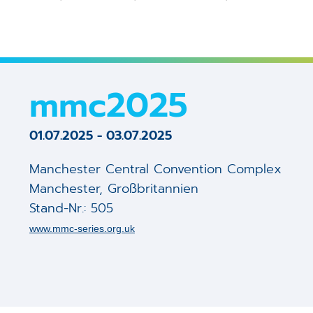
3D Kalibrier Kit
Controller
STEM Counting
Software
mmc2025
Digitale Signal­verarbeitung
01.07.2025
-
03.07.2025
Magnetfelddämpfung (Spicer
Manchester Central Convention Complex
Detektoren (Bruker)
Manchester
,
Großbritannien
Stand-Nr.: 505
Kunden-spezifische Elektron
www.mmc-series.org.uk