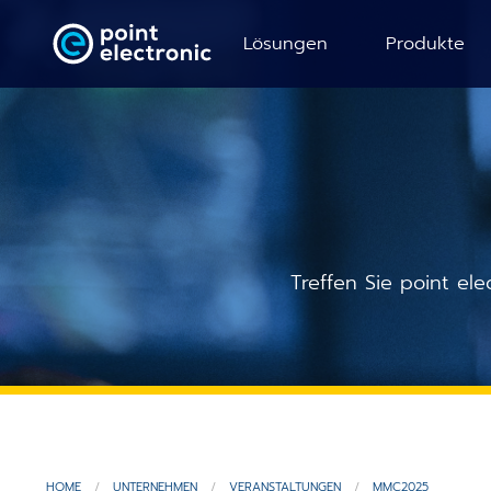
Lösungen
Produkte
REM Modernisierung
Verstärker
TEM Modernisierung
Detektoren
REM Elektrische Analyse
Referenzpr
Treffen Sie point e
TEM Elektrische Analyse
Probenhalte
Elektrische Fehleranalyse
Magnetfeld
BSE Bildaufnahme
Puls-Digitali
Topographische Analyse
Control Pan
HOME
UNTERNEHMEN
VERANSTALTUNGEN
MMC2025