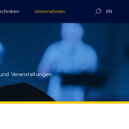
echniken
Unternehmen
EN
D Kalibrierung
Über uns
e
SE Topografie
Kontakt / Vertriebspartner
lectron Counting
In-Situ Microscopy Alliance
und Veranstaltungen.
BAC
Board of Advisors
CI
Verantwortung und Zusammenarbeit
BIRCh
Aktuelles
BIC
Veröffent­lichungen