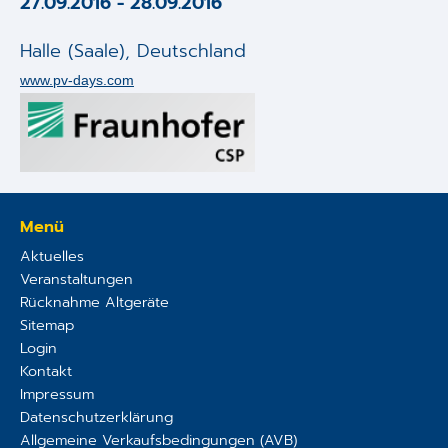
27.09.2016
-
28.09.2016
Applikationen
Halle (Saale)
,
Deutschland
Techniken
www.pv-days.com
Unternehmen
Menü
Aktuelles
Veranstaltungen
Rücknahme Altgeräte
Sitemap
Login
Kontakt
Impressum
Datenschutzerklärung
Allgemeine Verkaufsbedingungen (AVB)