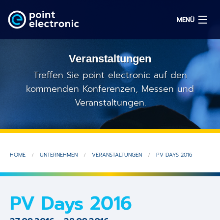
MENÜ
Veranstaltungen
Suchen
Treffen Sie point electronic auf den
kommenden Konferenzen, Messen und
Veranstaltungen.
EN
Lösungen
Produkte
HOME
UNTERNEHMEN
VERANSTALTUNGEN
PV DAYS 2016
OEM/ODM
PV Days 2016
Service